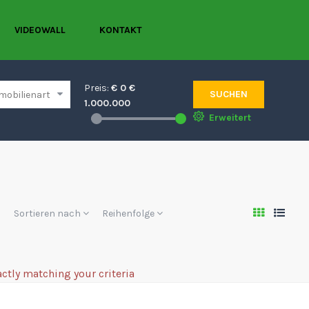
VIDEOWALL
KONTAKT
Preis:
€
0
€
SUCHEN
1.000.000
Erweitert
Sortieren nach
Reihenfolge
actly matching your criteria