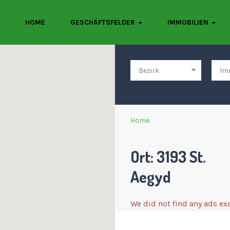
HOME
GESCHÄFTSFELDER
IMMOBILIEN
Home
Ort: 3193 St.
Aegyd
We did not find any ads ex